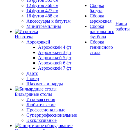
10 футов 305 см
12 футов 366 см
Сборка
14 футов 427 см
батута
16 футов 488 см
Сборка
Аксессуары к батутам
аэрохоккея
Наши
Минитрамплины
Сборка
работы
настольного
Игротека
футбола
Аэрохоккей
Сборка
Аэрохоккей 4 фт
теннисного
Аэрохоккей 3 фт
стола
Аэрохоккей 5 фт
Аэрохоккей 6 фт
Аэрохоккей 7 фт
Дартс
Покер
Шахматы и нарды
Бильярдные столы
Игровая серия
Любительские
Профессиональные
Суперпрофессиональные
Эксклюзивные