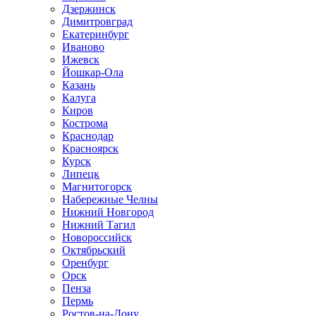
Дзержинск
Димитровград
Екатеринбург
Иваново
Ижевск
Йошкар-Ола
Казань
Калуга
Киров
Кострома
Краснодар
Красноярск
Курск
Липецк
Магнитогорск
Набережные Челны
Нижний Новгород
Нижний Тагил
Новороссийск
Октябрьский
Оренбург
Орск
Пенза
Пермь
Ростов-на-Дону