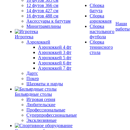
10 футов 305 см
12 футов 366 см
Сборка
14 футов 427 см
батута
16 футов 488 см
Сборка
Аксессуары к батутам
аэрохоккея
Наши
Минитрамплины
Сборка
работы
настольного
Игротека
футбола
Аэрохоккей
Сборка
Аэрохоккей 4 фт
теннисного
Аэрохоккей 3 фт
стола
Аэрохоккей 5 фт
Аэрохоккей 6 фт
Аэрохоккей 7 фт
Дартс
Покер
Шахматы и нарды
Бильярдные столы
Игровая серия
Любительские
Профессиональные
Суперпрофессиональные
Эксклюзивные