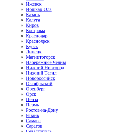
Ижевск
Йошкар-Ола
Казань
Калуга
Киров
Кострома
Краснодар
Красноярск
Курск
Липецк
Магнитогорск
Набережные Челны
Нижний Новгород
Нижний Тагил
Новороссийск
Октябрьский
Оренбург
Орск
Пенза
Пермь
Ростов-на-Дону
Рязань
Самара
Саратов
Севастополь