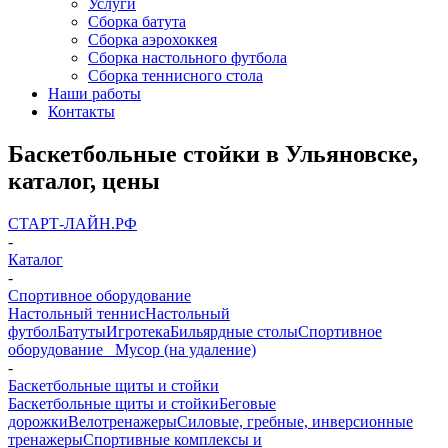
Услуги
Сборка батута
Сборка аэрохоккея
Сборка настольного футбола
Сборка теннисного стола
Наши работы
Контакты
Баскетбольные стойки в Ульяновске,
каталог, цены
СТАРТ-ЛАЙН.РФ
-
Каталог
-
Спортивное оборудование
Настольный теннис
Настольный
футбол
Батуты
Игротека
Бильярдные столы
Спортивное
оборудование
_ Мусор (на удаление)
-
Баскетбольные щиты и стойки
Баскетбольные щиты и стойки
Беговые
дорожки
Велотренажеры
Силовые, гребные, инверсионные
тренажеры
Спортивные комплексы и