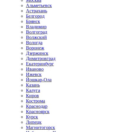
Москва
Альметьевск
Астрахань
Белгород
Брянск
Владимир
Волгоград
Волжский
Вологда
Воронеж
Дзержинск
Димитровград
Екатеринбург
Иваново
Ижевск
Йошкар-Ола
Казань
Калуга
Киров
Кострома
Краснодар
Красноярск
Курск
Липецк
Магнитогорск